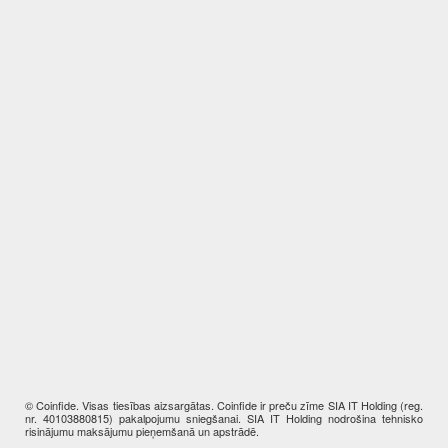
© Coinfide. Visas tiesības aizsargātas. Coinfide ir preču zīme SIA IT Holding (reg.
nr. 40103880815) pakalpojumu sniegšanai. SIA IT Holding nodrošina tehnisko
risinājumu maksājumu pieņemšanā un apstrādē.