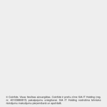
© Coinfide. Visas tiesības aizsargātas. Coinfide ir preču zīme SIA IT Holding (reg.
nr. 40103880815) pakalpojumu sniegšanai. SIA IT Holding nodrošina tehnisko
risinājumu maksājumu pieņemšanā un apstrādē.