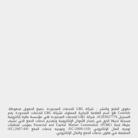
حقوق الطبع والنشر © شركة LRG للخدمات المحدودة. جميع الحقوق محفوظة.
Coinfide هو اسم العلامة التجارية المملوك لشركة LRG للخدمات المحدودة, رقم
التسجيل 41203027776. شركة LRG للخدمات المحدودة هي مؤسسة مالية إلكترونية
مسجلة لديها الحق في إصدار الأموال الإلكترونية وتقديم خدمات الدفع التي تشرف
عليها لجنة Financial and Capital Market Commission (FCMC) بموجب متطلبات
توجيه المال الإلكتروني (2009/110/EC) وتوجيه خدمات الدفع (2007/64/EC)
المطبقة في قانون خدمات الدفع والمال الإلكتروني.