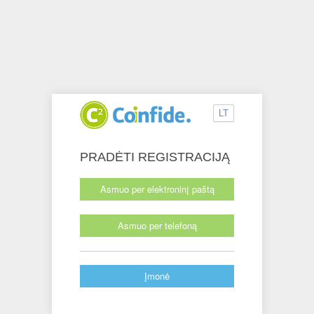
LT
PRADĖTI REGISTRACIJĄ
Asmuo per elektroninį paštą
Asmuo per telefoną
Įmonė